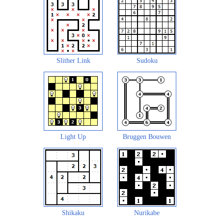
Slither Link
Sudoku
Light Up
Bruggen Bouwen
Shikaku
Nurikabe