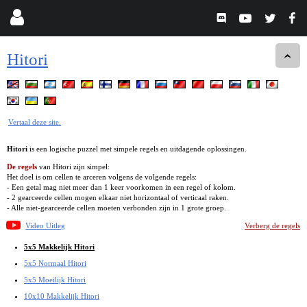
Hitori
Vertaal deze site.
Hitori
is een logische puzzel met simpele regels en uitdagende oplossingen.
De regels
van Hitori zijn simpel:
Het doel is om cellen te arceren volgens de volgende regels:
- Een getal mag niet meer dan 1 keer voorkomen in een regel of kolom.
- 2 gearceerde cellen mogen elkaar niet horizontaal of verticaal raken.
- Alle niet-gearceerde cellen moeten verbonden zijn in 1 grote groep.
Video Uitleg
Verberg de regels
5x5 Makkelijk Hitori
5x5 Normaal Hitori
5x5 Moeilijk Hitori
10x10 Makkelijk Hitori