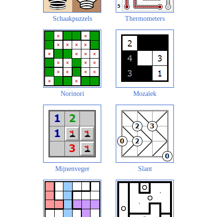
Schaakpuzzels
Thermometers
Norinori
Mozaïek
Mijnenveger
Slant