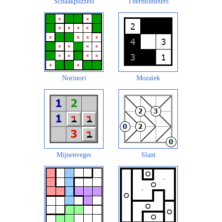
Schaakpuzzels
Thermometers
Norinori
Mozaïek
Mijnenveger
Slant