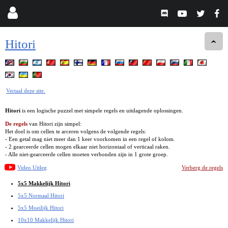
Hitori
Vertaal deze site.
Hitori
is een logische puzzel met simpele regels en uitdagende oplossingen.
De regels
van Hitori zijn simpel:
Het doel is om cellen te arceren volgens de volgende regels:
- Een getal mag niet meer dan 1 keer voorkomen in een regel of kolom.
- 2 gearceerde cellen mogen elkaar niet horizontaal of verticaal raken.
- Alle niet-gearceerde cellen moeten verbonden zijn in 1 grote groep.
Video Uitleg
Verberg de regels
5x5 Makkelijk Hitori
5x5 Normaal Hitori
5x5 Moeilijk Hitori
10x10 Makkelijk Hitori