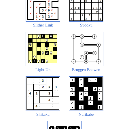
Slither Link
Sudoku
Light Up
Bruggen Bouwen
Shikaku
Nurikabe