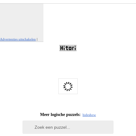
Advertenties uitschakelen
|
Report This Ad
Meer logische puzzels:
hide
show