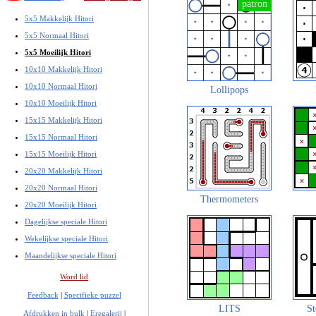
5x5 Makkelijk Hitori
5x5 Normaal Hitori
5x5 Moeilijk Hitori
10x10 Makkelijk Hitori
10x10 Normaal Hitori
Lollipops
10x10 Moeilijk Hitori
15x15 Makkelijk Hitori
15x15 Normaal Hitori
15x15 Moeilijk Hitori
20x20 Makkelijk Hitori
20x20 Normaal Hitori
Thermometers
20x20 Moeilijk Hitori
Dagelijkse speciale Hitori
Wekelijkse speciale Hitori
Maandelijkse speciale Hitori
Word lid
Feedback
|
Specifieke puzzel
LITS
St
Afdrukken in bulk
|
Eregalerij
|