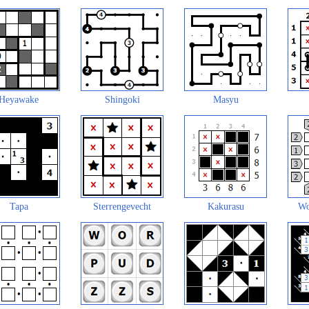
Heyawake
Shingoki
Masyu
Tapa
Sterrengevecht
Kakurasu
Wo