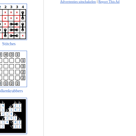
Advertenties uitschakelen
|
Report This Ad
Stitches
lkenkrabbers