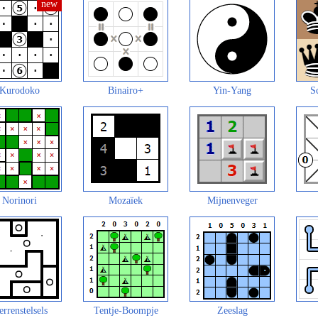
Kurodoko
Binairo+
Yin-Yang
S
Norinori
Mozaïek
Mijnenveger
errenstelsels
Tentje-Boompje
Zeeslag