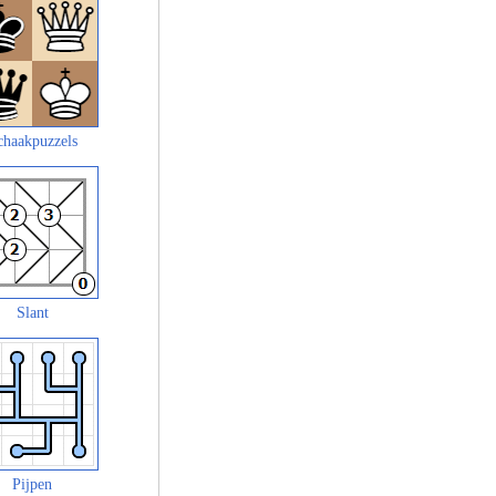
chaakpuzzels
Slant
Pijpen