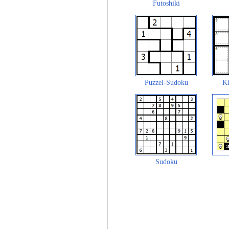
Futoshiki
Puzzel-Sudoku
Ki
Sudoku